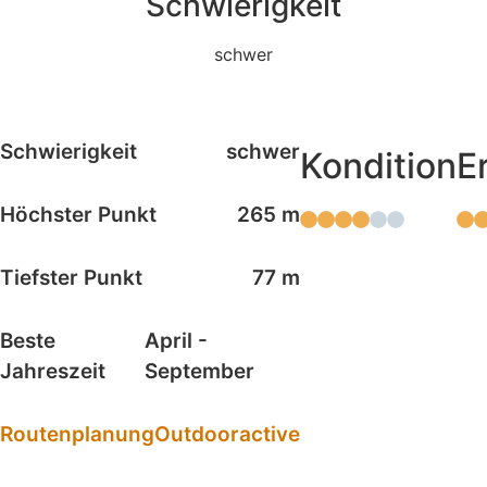
Schwierigkeit
schwer
Details
Schwierigkeit
schwer
Kondition
E
Höchster Punkt
265 m
Tiefster Punkt
77 m
Beste
April -
Jahreszeit
September
Routenplanung
Outdooractive