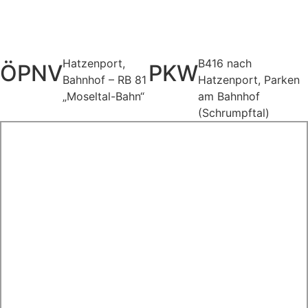
Anreise
Hatzenport,
B416 nach
ÖPNV
PKW
Bahnhof – RB 81
Hatzenport, Parken
„Moseltal-Bahn“
am Bahnhof
(Schrumpftal)