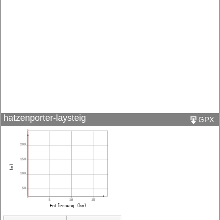
hatzenporter-laysteig
GPX
200
150
(m)
100
50
5
10
15
Entfernung (km)