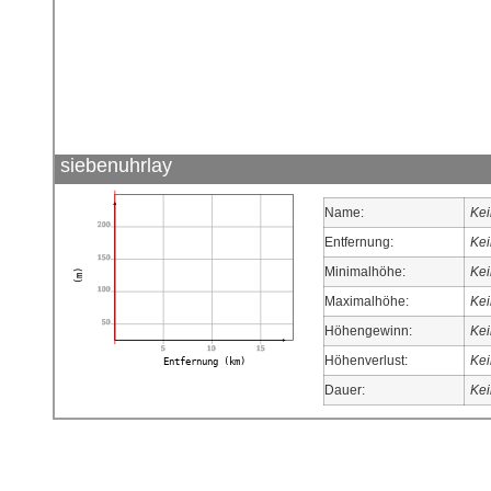
siebenuhrlay
Name:
Kei
200
Entfernung:
Kei
150
Minimalhöhe:
Kei
(m)
100
Maximalhöhe:
Kei
50
Höhengewinn:
Kei
5
10
15
Höhenverlust:
Kei
Entfernung (km)
Dauer:
Kei